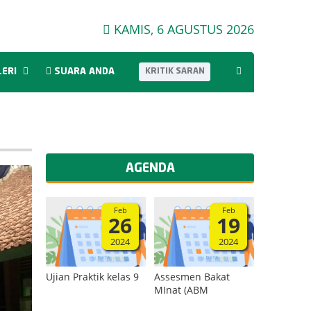
KAMIS, 6 AGUSTUS 2026
KRITIK SARAN
LERI
SUARA ANDA
AGENDA
Feb
Feb
26
19
2024
2024
Ujian Praktik kelas 9
Assesmen Bakat
MInat (ABM