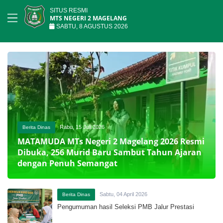
SITUS RESMI
MTS NEGERI 2 MAGELANG
SABTU, 8 AGUSTUS 2026
Rabu, 15 Juli 2026
Berita Dinas
MATAMUDA MTs Negeri 2 Magelang 2026 Resmi
Dibuka, 256 Murid Baru Sambut Tahun Ajaran
dengan Penuh Semangat
Sabtu, 04 April 2026
Berita Dinas
Pengumuman hasil Seleksi PMB Jalur Prestasi