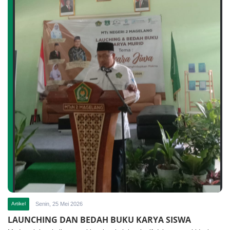
Artikel
Senin, 25 Mei 2026
LAUNCHING DAN BEDAH BUKU KARYA SISWA