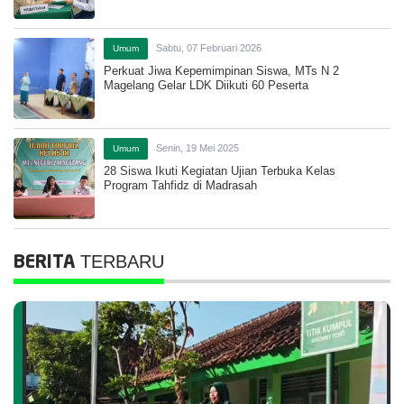
Sabtu, 07 Februari 2026
Umum
Perkuat Jiwa Kepemimpinan Siswa, MTs N 2
Magelang Gelar LDK Diikuti 60 Peserta
Senin, 19 Mei 2025
Umum
28 Siswa Ikuti Kegiatan Ujian Terbuka Kelas
Program Tahfidz di Madrasah
TERBARU
BERITA