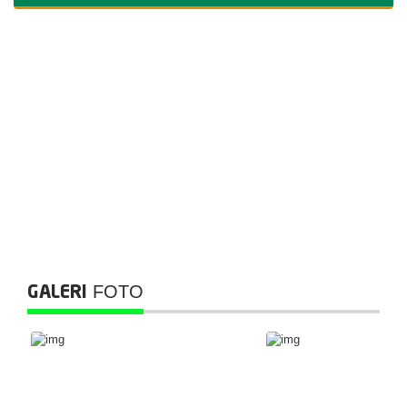
FOTO
GALERI