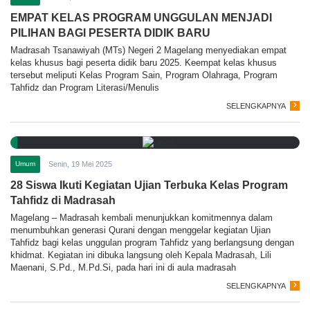
EMPAT KELAS PROGRAM UNGGULAN MENJADI
PILIHAN BAGI PESERTA DIDIK BARU
Madrasah Tsanawiyah (MTs) Negeri 2 Magelang menyediakan empat
kelas khusus bagi peserta didik baru 2025. Keempat kelas khusus
tersebut meliputi Kelas Program Sain, Program Olahraga, Program
Tahfidz dan Program Literasi/Menulis
SELENGKAPNYA
Umum
Senin, 19 Mei 2025
28 Siswa Ikuti Kegiatan Ujian Terbuka Kelas Program
Tahfidz di Madrasah
Magelang – Madrasah kembali menunjukkan komitmennya dalam
menumbuhkan generasi Qurani dengan menggelar kegiatan Ujian
Tahfidz bagi kelas unggulan program Tahfidz yang berlangsung dengan
khidmat. Kegiatan ini dibuka langsung oleh Kepala Madrasah, Lili
Maenani, S.Pd., M.Pd.Si, pada hari ini di aula madrasah
SELENGKAPNYA