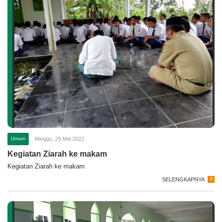
Umum
Minggu, 29 Mei 2022
Kegiatan Ziarah ke makam
Kegiatan Ziarah ke makam
SELENGKAPNYA