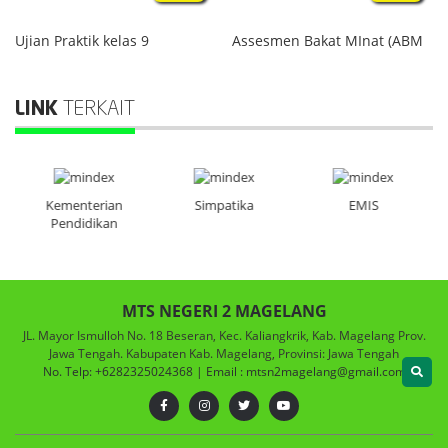
Ujian Praktik kelas 9
Assesmen Bakat MInat (ABM
LINK
TERKAIT
a
Kementerian
Simpatika
EMIS
Pendidikan
MTS NEGERI 2 MAGELANG
JL. Mayor Ismulloh No. 18 Beseran, Kec. Kaliangkrik, Kab. Magelang Prov.
Jawa Tengah. Kabupaten Kab. Magelang, Provinsi: Jawa Tengah
No. Telp: +6282325024368 | Email : mtsn2magelang@gmail.com