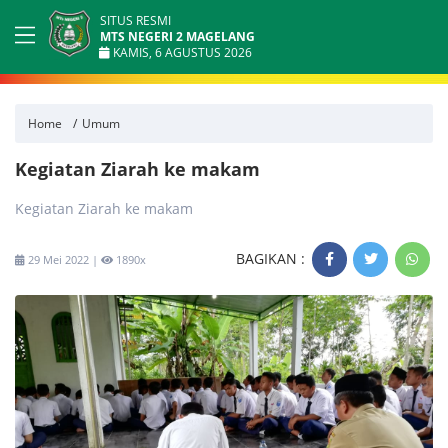
SITUS RESMI
MTS NEGERI 2 MAGELANG
KAMIS, 6 AGUSTUS 2026
Home
Umum
Kegiatan Ziarah ke makam
Kegiatan Ziarah ke makam
BAGIKAN :
29 Mei 2022 |
1890x